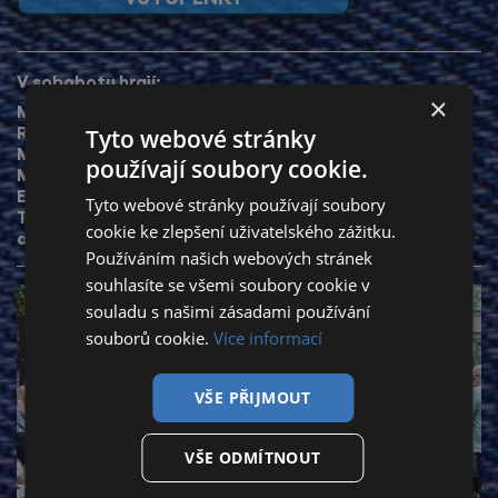
V sobobotu hrají:
×
MAVIS STAPLES
,
ANETA LANGEROVÁ
,
ČECHOMOR
,
RUFUS MILLER
,
KORBEN DALLAS
, ​​​
Tyto webové stránky
MICHAL PROKOP TRIO
,
MARCELL & FIEDLERSKI
,
používají soubory cookie.
MARKÉTA FOUKALOVÁ JINAK
,
PAN LYNX
,
EMMA SMETANA & JORDAN HAJ
,
LAURA A JEJÍ TYGŘI
,
Tyto webové stránky používají soubory
THE RAGANS
cookie ke zlepšení uživatelského zážitku.
a další
Používáním našich webových stránek
souhlasíte se všemi soubory cookie v
souladu s našimi zásadami používání
souborů cookie.
Více informací
VŠE PŘIJMOUT
VŠE ODMÍTNOUT