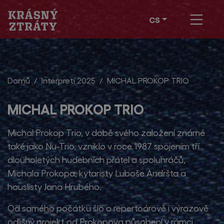
CS
Domů
Interpreti 2025
MICHAL PROKOP TRIO
MICHAL PROKOP TRIO
Michal Prokop Trio, v době svého založení známé
také jako Nu-Trio, vzniklo v roce 1987 spojením tří
dlouholetých hudebních přátel a spoluhráčů,
Michala Prokopa, kytaristy Luboše Andršta a
houslisty Jana Hrubého.
Od samého počátku šlo o repertoárově i výrazově
odlišný projekt od Prokopova působení v rámci