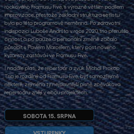
rockového Framusu Five, s výrazně větším podílem
improvizace, přestože základní struktura setlistu
byla po léta programově neměnná. Po zdravotní
indispozici Luboše Andršta v roce 2020 trio přerušilo
činnost a po pauze a personální změně začalo
působit s Pavlem Marcelem, který post nového
kytaristy zastává i ve Framusu Five.
I nadále platí, že repertoár a zvuk Michal Prokop
Tria je rozdílný od Framusu Five, byť samozřejmě
některé, zejména ty nejslavnější písně zpěvákova
repertoáru znějí v obou projektech.
SOBOTA 15. SRPNA
VSTUPENKY