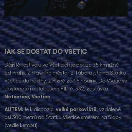
JAK SE DOSTAT DO VŠETIC
Dějiště festivalu
ve Všeticích je pouze 35 km jižně
od Prahy. Z hlavního města i z Tábora jste na Statku
Všetice do hodiny, z Plzně za 1,5 hodiny. Do Všetic se
dostanete i autobusem PID č. 332, zastávka
Netvořice, Všetice
.
AUTEM:
velké parkoviště
Je k dispozici
, vzdálené
asi 300 metrů od Statku Všetice směrem na Slapy
(vedle kempu).