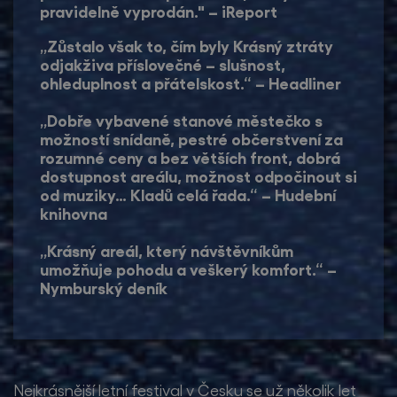
pravidelně vyprodán." – iReport
„Zůstalo však to, čím byly Krásný ztráty
odjakživa příslovečné – slušnost,
ohleduplnost a přátelskost.“ – Headliner
„Dobře vybavené stanové městečko s
možností snídaně, pestré občerstvení za
rozumné ceny a bez větších front, dobrá
dostupnost areálu, možnost odpočinout si
od muziky… Kladů celá řada.“ – Hudební
knihovna
„Krásný areál, který návštěvníkům
umožňuje pohodu a veškerý komfort.“ –
Nymburský deník
Nejkrásnější letní festival v Česku se už několik let