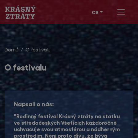
CS
Domů
O festivalu
O festivalu
Napsali o nás:
"Rodinný festival Krásný ztráty na statku
ve středočeských Všeticích každoročně
uchvacuje svou atmosférou a nádherným
prostředím. Není proto divu, že bývá