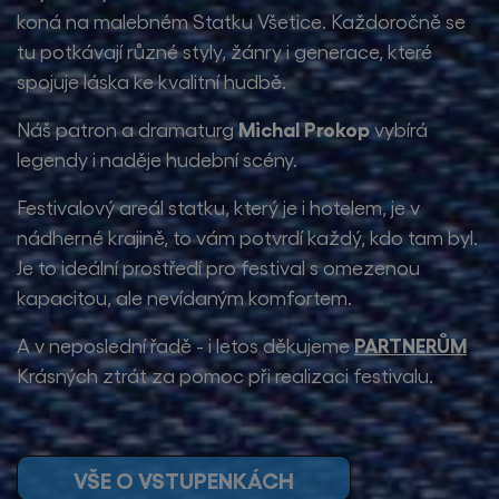
koná na malebném Statku Všetice. Každoročně se
tu potkávají různé styly, žánry i generace, které
spojuje láska ke kvalitní hudbě.
Michal Prokop
Náš patron a dramaturg
vybírá
legendy i naděje hudební scény.
Festivalový areál statku, který je i hotelem, je v
nádherné krajině, to vám potvrdí každý, kdo tam byl.
Je to ideální prostředí pro festival s omezenou
kapacitou, ale nevídaným komfortem.
PARTNERŮM
A v neposlední řadě - i letos děkujeme
Krásných ztrát za pomoc při realizaci festivalu.
VŠE O VSTUPENKÁCH