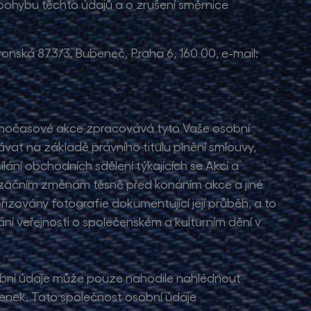
pohybu těchto údajů a o zrušení směrnice
nská 873/3, Bubeneč, Praha 6, 160 00, e-mail:
volnočasové akce zpracovává tyto Vaše osobní
ávat na základě právního titulu plnění smlouvy,
ání obchodních sdělení týkajících se Akcí a
anizačním změnám těsně před konáním akce a jiné
zovány fotografie dokumentující její průběh, a to
ní veřejnosti o společenském a kulturním dění v
sobní údaje může pouze nahodile nahlédnout
penek. Tato společnost osobní údaje