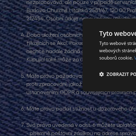
nezpracovává, ale pouze v případě servisních
Budova Churchill I, Italská 2581/67, 120 00 
212454. Osobní údaje nejsou nikomu předává
Tyto webové
Doba uložení osobních údajů: Prodávající uc
týkajících se Akcí. Pokud si kupující zasílání
Tyto webové strán
webových stránek
nechce nadále žádná obchodní sdělení dostáv
souborů cookie.
Kupující také může za účelem vyjádření nesou
ZOBRAZIT P
Máte právo požadovat od správce přístup ke
proti zpracování, jakož i právo na přenosit
ustanoveními GDPR a souvisejících právních p
Máte právo podat stížnost u dozorového úřa
Svá práva uvedená v odst. 6 můžete uplatňov
- písemně poštovní zásilkou na adrese správ