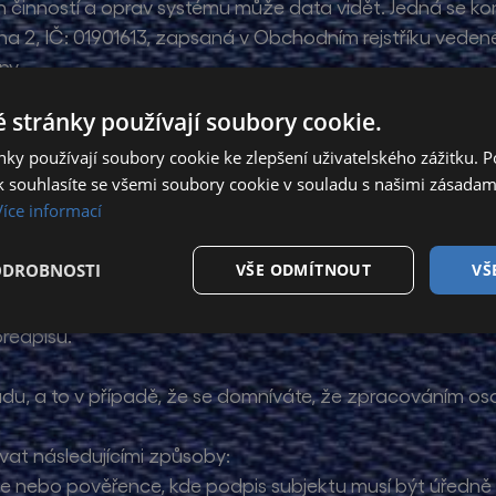
 činností a oprav systému může data vidět. Jedná se kon
Praha 2, IČ: 01901613, zapsaná v Obchodním rejstříku ve
ny.
 stránky používají soubory cookie.
hovává po neomezenou dobu údaje o všech kupujících a 
 obchodních sdělení nepřeje až následně, zruší jejich zasí
ky používají soubory cookie ke zlepšení uživatelského zážitku. 
 souhlasíte se všemi soubory cookie v souladu s našimi zásadam
at; v takovém případě jsou jeho osobní údaje po skonče
Více informací
hlasu se zasíláním obchodních sdělení přímo kontaktova
ODROBNOSTI
VŠE ODMÍTNOUT
VŠ
 svým osobním údajům, jejich opravu nebo výmaz, popř
elnost údajů. Vaše požadavky budou vždy řádně posouzen
ředpisů.
du, a to v případě, že se domníváte, že zpracováním os
at následujícími způsoby:
ce nebo pověřence, kde podpis subjektu musí být úředně