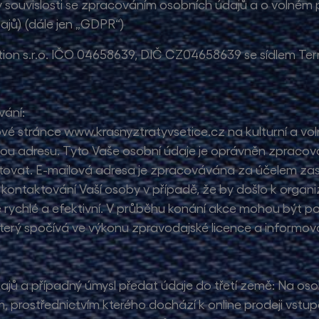
 souvislosti se zpracováním osobních údajů a o volném 
jů) (dále jen „GDPR“)
on s.r.o. IČO 04658639, DIČ CZ04658639 se sídlem Terro
vání:
ové stránce www.krasnyztratyvsetice.cz na kulturní a 
ilovou adresu. Tyto Vaše osobní údaje je oprávněn zpracov
tovat. E-mailová adresa je zpracovávána za účelem zasíl
m kontaktování Vaší osoby v případě, že by došlo k org
ychlé a efektivní. V průběhu konání akce mohou být poři
který spočívá ve výkonu zpravodajské licence a informová
dajů a případný úmysl předat údaje do třetí země: Na o
m, prostřednictvím kterého dochází k online prodeji vstu