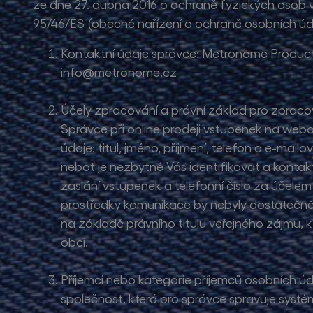
ze dne 27. dubna 2016 o ochraně fyzických osob v
95/46/ES (obecné nařízení o ochraně osobních úda
Kontaktní údaje správce: Metronome Producti
info@metronome.cz
Účely zpracování a právní základ pro zpraco
Správce při online prodeji vstupenek na web
údaje: titul, jméno, příjmení, telefon a e-ma
neboť je nezbytné Vás identifikovat a kontak
zaslání vstupenek a telefonní číslo za účele
prostředky komunikace by nebyly dostatečně r
na základě právního titulu veřejného zájmu, 
obci.
Příjemci nebo kategorie příjemců osobních ú
společnost, která pro správce spravuje systé