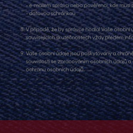
- e-mailem správci nebo pověřenci, kde musí 
- datovou schránkou
V případě, že by správce hodlal Vaše osobní ú
souvisejících skutečnostech vždy předem inf
Vaše osobní údaje jsou poskytovány a chráně
souvislosti se zpracováním osobních údajů a 
ochranu osobních údajů.