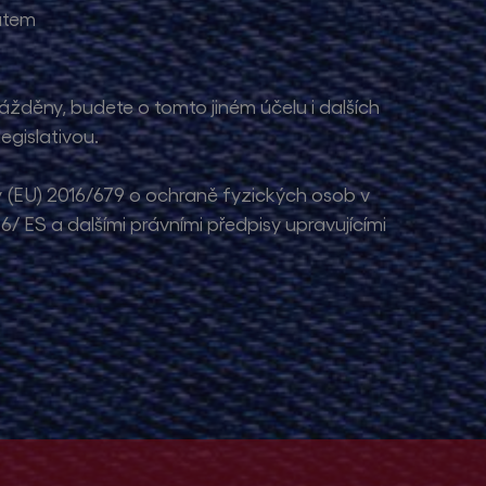
kátem
ážděny, budete o tomto jiném účelu i dalších
egislativou.
 (EU) 2016/679 o ochraně fyzických osob v
/ ES a dalšími právními předpisy upravujícími