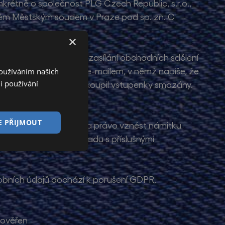
krétně o společnost PLG Czech Republic, s.r.o.,
deném Městským soudem v Praze pod sp. zn. C
×
využívá je za účelem zasílání obchodních sdělení
lání jednoduše odpovědí e-mailem, v němž napíše, že
Používáním našich
i používání
ní akce, na kterou si koupil vstupenky smazány.
t prodávajícího.
E PŘIJMOUT
. omezení zpracování a právo vznést námitku
y a vypořádány v souladu s příslušnými
obních údajů dochází k porušení GDPR.
 ověřen