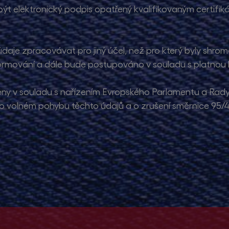
být elektronický podpis opatřený kvalifikovaným certifi
daje zpracovávat pro jiný účel, než pro který byly shrom
ormování a dále bude postupováno v souladu s platnou l
ny v souladu s nařízením Evropského Parlamentu a Rady
o volném pohybu těchto údajů a o zrušení směrnice 95/46