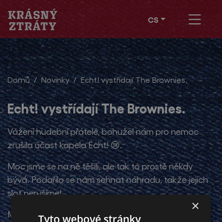
CS
Domů
Novinky
Echt! vystřídají The Brownies.
Echt! vystřídají The Brownies.
Vážení hudební přátelé, bohužel nám pro nemoc
zrušila účast kapela Echt! 😢.
Moc jsme se na ně těšili, ale tak to prostě někdy
bývá. Podařilo se nám sehnat náhradu, takže jejich
slot nerušíme!
×
Místo Echt! přijede kapela
The Brownies
,
Tyto webové stránky