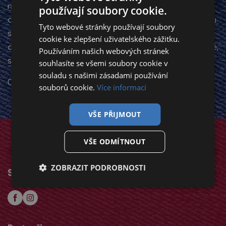
multižánrové trio z Prahy se slabostí pro latinsko-
používají soubory cookie.
americký jazz, soul, reggae, pop i funk. V repertoáru
Tyto webové stránky používají soubory
skupiny najdete interpretace oblíbených songů v
cookie ke zlepšení uživatelského zážitku.
angličtině, francouzštině, španělštině i portugalštině,
Používáním našich webových stránek
slovenštině a češtině.
souhlasíte se všemi soubory cookie v
souladu s našimi zásadami používání
08. 08. 2024
souborů cookie.
Více informací
VŠE PŘIJMOUT
VŠE ODMÍTNOUT
ZOBRAZIT PODROBNOSTI
Sledujte nás na sociálních sítích